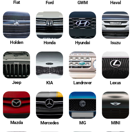
Fiat
Ford
GWM
Haval
Holden
Honda
Hyundai
Isuzu
Jeep
KIA
Landrover
Lexus
Mazda
Mercedes
MG
MINI